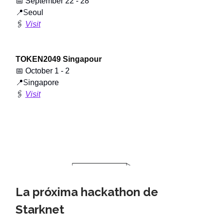
📅
September 22 - 28
📍S
eoul
🖇️
Visit
TOKEN2049 Singapour
📅
October 1 - 2
📍S
ingapore
🖇️
Visit
La próxima hackathon de
Starknet