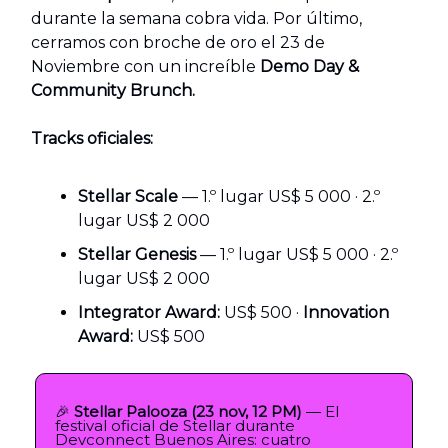
durante la semana cobra vida. Por último,
cerramos con broche de oro el 23 de
Noviembre con un increíble
Demo Day &
Community Brunch.
Tracks oficiales:
Stellar Scale
— 1.º lugar US$ 5 000 · 2.º
lugar US$ 2 000
Stellar Genesis
— 1.º lugar US$ 5 000 · 2.º
lugar US$ 2 000
Integrator Award:
US$ 500 ·
Innovation
Award:
US$ 500
🎉
Stellar Palooza (23 nov, 12 PM)
— El
festival oficial de Stellar durante
Devconnect Buenos Aires: cuatro