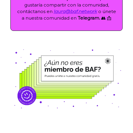
gustaría compartir con la comunidad,
contáctanos en
laura@baf.network
o únete
a nuestra comunidad en
Telegram.
👥 📩