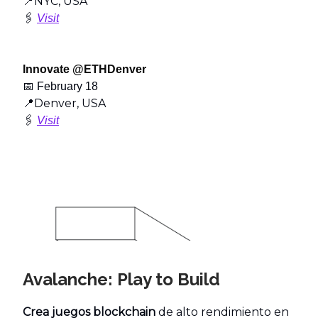
📍NYC, USA
🖇️
Visit
Innovate @ETHDenver
📅
February 18
📍Denver, USA
🖇️
Visit
Avalanche: Play to Build
Crea juegos blockchain
de alto rendimiento en